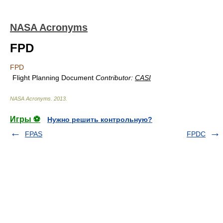
NASA Acronyms
FPD
FPD
Flight Planning Document
Contributor:
CASI
NASA Acronyms
.
2013
.
Игры ⚽
Нужно решить контрольную?
FPAS
FPDC