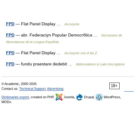
FPD
— Flat Panel Display …
Acronyms
FPD
— abr. Federaciуn Popular Democrбtica …
Diccionario de
Abreviaturas de la Lengua Española
FPD
— Flat Panel Display …
Acronyms von A bis Z
FPD
— fundu praestare dedebit …
Abbreviations in Latin Inscriptions
© Academic, 2000-2026
18+
Contact us:
Technical Support
,
Advertising
Dictionaries export
, created on PHP,
Joomla,
Drupal,
WordPress,
MODx.